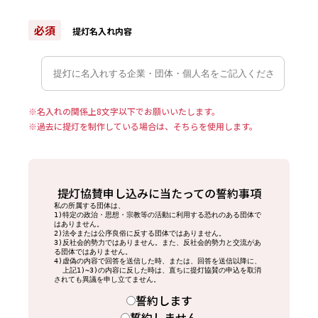
必須
提灯名入れ内容
※名入れの関係上8文字以下でお願いいたします。
※過去に提灯を制作している場合は、そちらを使用します。
提灯協賛申し込みに当たっての誓約事項
私の所属する団体は、

1)特定の政治・思想・宗教等の活動に利用する恐れのある団体で
はありません。

2)法令または公序良俗に反する団体ではありません。

3)反社会的勢力ではありません。また、反社会的勢力と交流があ
る団体ではありません。

4)虚偽の内容で回答を送信した時、または、回答を送信以降に、

  上記1)~3)の内容に反した時は、直ちに提灯協賛の申込を取消
誓約します
誓約しません